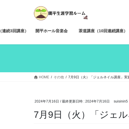
コ
ナ
ン
ビ
テ
ゲ
ン
ー
ツ
シ
（連続3回講座）
開平ホール音楽会
茶道講座（10回連続講座）
へ
ョ
ス
ン
キ
に
ッ
移
プ
動
HOME
その他
7月9日（火）「ジェルネイル講座」実
2024年7月16日
/ 最終更新日時 :
2024年7月16日
suisinin5
7月9日（火）「ジェ