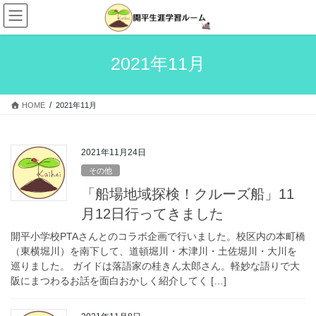
コ
ナ
ン
ビ
テ
ゲ
ン
ー
2021年11月
ツ
シ
へ
ョ
ス
ン
HOME
2021年11月
キ
に
ッ
移
プ
動
2021年11月24日
その他
「船場地域探検！クルーズ船」11
月12日行ってきました
開平小学校PTAさんとのコラボ企画で行いました。校区内の本町橋
（東横堀川）を南下して、道頓堀川・木津川・土佐堀川・大川を
巡りました。 ガイドは落語家の桂きん太郎さん。軽妙な語りで大
阪にまつわるお話を面白おかしく紹介してく […]