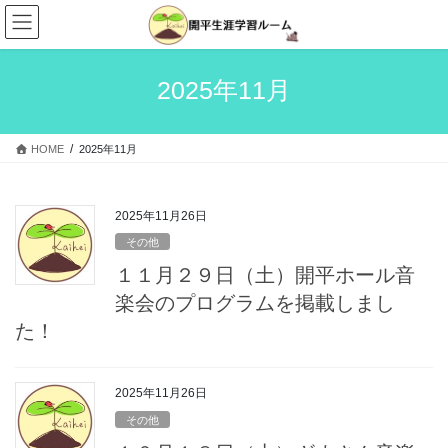
コ
ナ
ン
ビ
テ
ゲ
ン
ー
2025年11月
ツ
シ
へ
ョ
ス
ン
HOME
2025年11月
キ
に
ッ
移
プ
動
2025年11月26日
その他
１１月２９日（土）開平ホール音
楽会のプログラムを掲載しまし
た！
2025年11月26日
その他