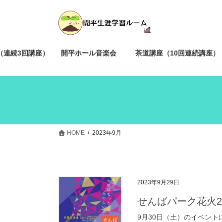
コ
ナ
ン
ビ
テ
ゲ
ン
ー
ツ
シ
（連続3回講座）
開平ホール音楽会
茶道講座（10回連続講座）
へ
ョ
ス
ン
キ
に
ッ
移
プ
動
HOME
2023年9月
2023年9月29日
せんばパーク花火2
9月30日（土）のイベン