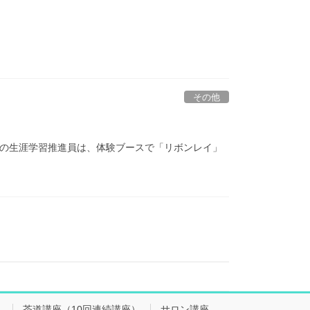
その他
。 開平の生涯学習推進員は、体験ブースで「リボンレイ」
会
茶道講座（10回連続講座）
サロン講座