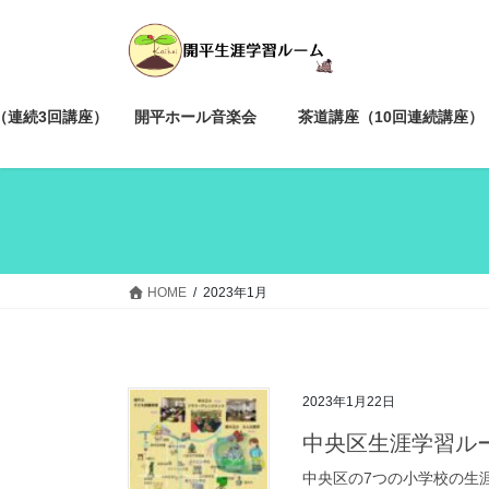
コ
ナ
ン
ビ
テ
ゲ
ン
ー
ツ
シ
（連続3回講座）
開平ホール音楽会
茶道講座（10回連続講座）
へ
ョ
ス
ン
キ
に
ッ
移
プ
動
HOME
2023年1月
2023年1月22日
中央区生涯学習ル
中央区の7つの小学校の生