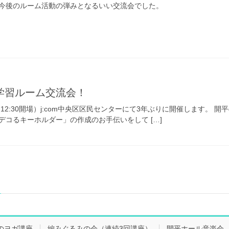
今後のルーム活動の弾みとなるいい交流会でした。
学習ルーム交流会！
演（12:30開場）j:com中央区区民センターにて3年ぶりに開催します
デコるキーホルダー」の作成のお手伝いをして […]
のヨガ講座
編みぐるみの会（連続3回講座）
開平ホール音楽