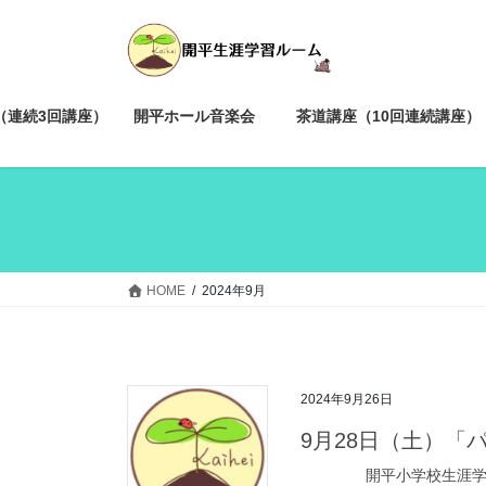
コ
ナ
ン
ビ
テ
ゲ
ン
ー
ツ
シ
（連続3回講座）
開平ホール音楽会
茶道講座（10回連続講座）
へ
ョ
ス
ン
キ
に
ッ
移
プ
動
HOME
2024年9月
2024年9月26日
9月28日（土）「
開平小学校生涯学習ルー