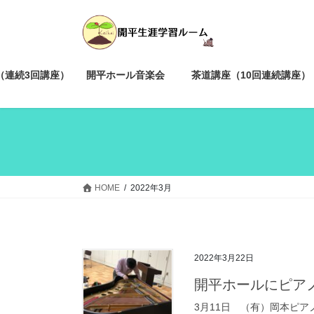
コ
ナ
ン
ビ
テ
ゲ
ン
ー
ツ
シ
（連続3回講座）
開平ホール音楽会
茶道講座（10回連続講座）
へ
ョ
ス
ン
キ
に
ッ
移
プ
動
HOME
2022年3月
2022年3月22日
開平ホールにピア
3月11日 （有）岡本ピ